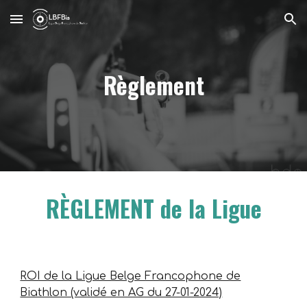
Skip to main content
Skip to navigation
Règlement
RÈGLEMENT
de la Ligue
ROI de la Ligue Belge Francophone de
Biathlon (validé en AG du 27-01-2024)